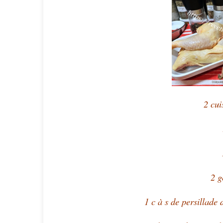
2 cui
2 g
1 c à s de persillade 