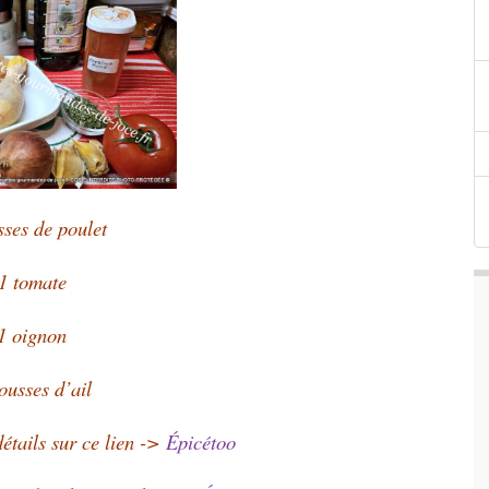
sses de poulet
1 tomate
1 oignon
ousses d’ail
détails sur ce lien ->
Épicétoo