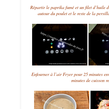
Répartir le paprika fumé et un filet d’huile d
autour du poulet et le reste de la persil
Enfourner à l’air Fryer pour 25 minutes env
minutes de cuisson re