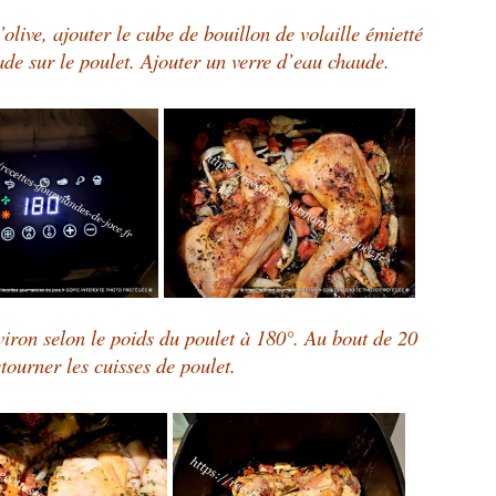
’olive, ajouter le cube de bouillon de volaille émietté
lade sur le poulet. Ajouter un verre d’eau chaude.
iron selon le poids du poulet à 180°. Au bout de 20
tourner les cuisses de poulet.