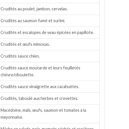
Crudités au poulet, jambon, cervelas.
Crudités au saumon fumé et surimi.
Crudités et escalopes de veau épicées en papillote.
Crudités et œufs mimosas.
Crudités sauce chien.
Crudités sauce moutarde et leurs feuilletés
chèvre/ciboulette.
Crudités sauce vinaigrette aux cacahuètes.
Crudités, taboulé aux herbes et crevettes.
Macédoine, maïs, œufs, saumon et tomates à la
mayonnaise.
Mâche en salade, noix, magrets séchés et croûtons