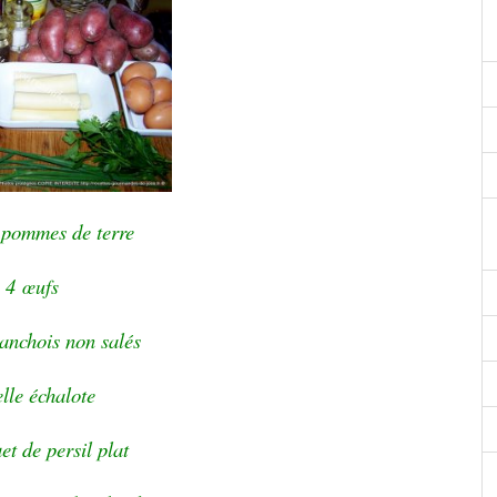
 pommes de terre
4
œufs
d’anchois non salés
elle échalote
et de persil plat