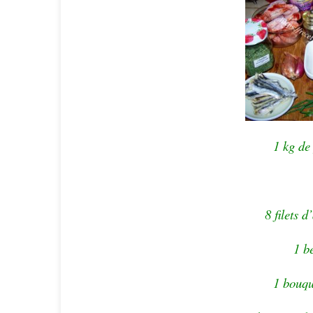
1 kg de
8 filets 
1 b
1 bouqu