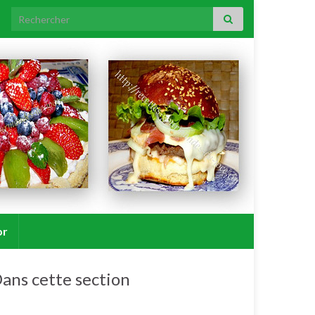
Search for:
or
ans cette section
Salades / crudités / plats complets froids.