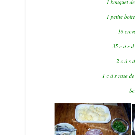
1 bouquet de 
1 petite boit
16 creve
35 c à s d
2 c à s 
1 c à s rase de
Se