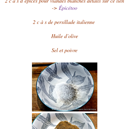
2 c à s d’épices pour viandes blanches détails sur ce lien
->
Épicétoo
2 c à s de persillade italienne
Huile d’olive
Sel et poivre