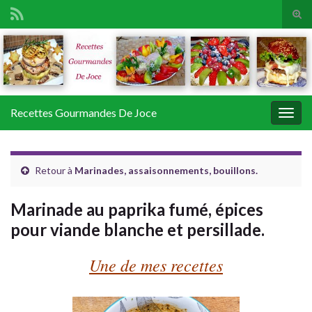
Tog
sear
Search for:
for
Recettes Gourmandes De Joce
Togg
navig
Retour à
Marinades, assaisonnements, bouillons.
Marinade au paprika fumé, épices
pour viande blanche et persillade.
Une de mes recettes