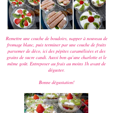
Remettre une couche de boudoirs, napper à nouveau de
fromage blanc, puis terminer par une couche de fruits
parsemer de déco, ici des pépites caramélisées et des
grains de sucre candi. Aussi bon qu’une charlotte et le
même goût. Entreposer au frais au moins 1h avant de
déguster.
Bonne dégustation!