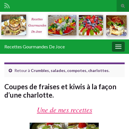
Tog
sear
Search for:
for
Recettes Gourmandes De Joce
Togg
navig
Retour à
Crumbles, salades, compotes, charlottes.
Coupes de fraises et kiwis à la façon
d’une charlotte.
Une de mes recettes