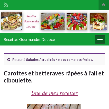
Tog
sear
Search for:
for
Recettes Gourmandes De Joce
Togg
navig
Retour à
Salades / crudités / plats complets froids.
Carottes et betteraves râpées à l’ail et
ciboulette.
Une de mes recettes