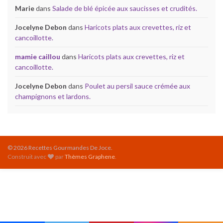
Marie
dans
Salade de blé épicée aux saucisses et crudités.
Jocelyne Debon
dans
Haricots plats aux crevettes, riz et
cancoillotte.
mamie caillou
dans
Haricots plats aux crevettes, riz et
cancoillotte.
Jocelyne Debon
dans
Poulet au persil sauce crémée aux
champignons et lardons.
© 2026 Recettes Gourmandes De Joce.
Construit avec
par
Thèmes Graphene
.