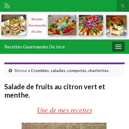
Tog
sear
Search for:
for
Recettes Gourmandes De Joce
Togg
navig
Retour à
Crumbles, salades, compotes, charlottes.
Salade de fruits au citron vert et
menthe.
Une de mes recettes