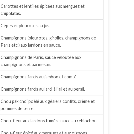
Carottes et lentilles épicées aux merguez et
chipolatas.
Cèpes et pleurotes au jus.
Champignons (pleurotes, girolles, champignons de
Paris etc.) aux lardons en sauce.
Champignons de Paris, sauce veloutée aux
champignons et parmesan.
Champignons farcis au jambon et comté.
Champignons farcis au lard, à l’ail et au persil.
Chou pak choï poêlé aux gésiers confits, crème et
pommes de terre.
Chou-fleur aux lardons fumés, sauce au reblochon.
Chou-fleur épicé aux merguez et aux oignons.