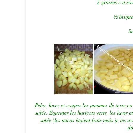
2 grosses c à sou
½ brique
Se
Peler, laver et couper les pommes de terre e
salée. Équeuter les haricots verts, les laver
salée (les miens étaient frais mais je les a
di