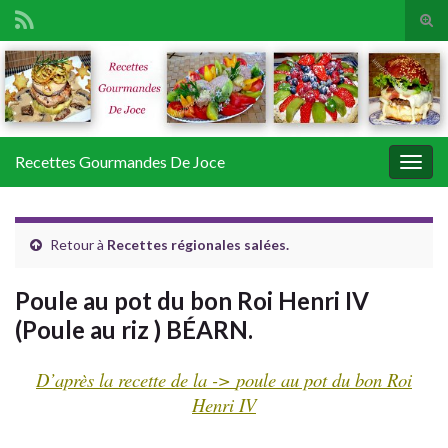
Tog
sear
Search for:
for
Recettes Gourmandes De Joce
Togg
navig
Retour à
Recettes régionales salées.
Poule au pot du bon Roi Henri IV
(Poule au riz ) BÉARN.
D’après la recette de la ->
poule au pot
du bon Roi
Henri IV