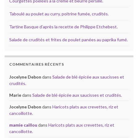
Courgettes poêlées à la crème et beurre persillé.
Taboulé au poulet au curry, poitrine fumée, crudités.
Tartine Basque d’après la recette de Philippe Etchebest.
Salade de crudités et frites de poulet panées au paprika fumé.
COMMENTAIRES RÉCENTS
Jocelyne Debon
dans
Salade de blé épicée aux saucisses et
crudités.
Marie
dans
Salade de blé épicée aux saucisses et crudités.
Jocelyne Debon
dans
Haricots plats aux crevettes, riz et
cancoillotte.
mamie caillou
dans
Haricots plats aux crevettes, riz et
cancoillotte.