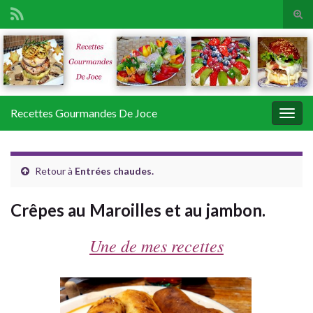
Tog
sear
Search for:
for
Recettes Gourmandes De Joce
Togg
navig
Retour à
Entrées chaudes.
Crêpes au Maroilles et au jambon.
Une de mes recettes