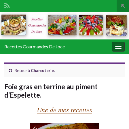
Tog
sear
Search for:
for
Recettes Gourmandes De Joce
Togg
navig
Retour à
Charcuterie.
Foie gras en terrine au piment
d’Espelette.
Une de mes recettes