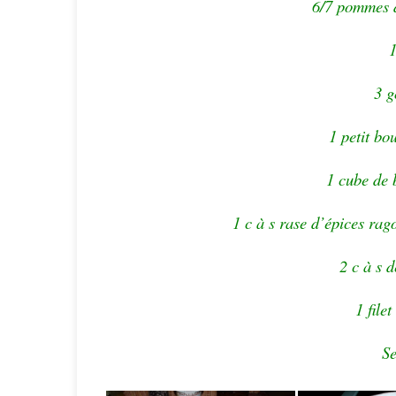
6/7 pommes d
1
3 g
1 petit bo
1 cube de 
1 c à s rase d’épices rag
2 c à s d
1 filet
Se