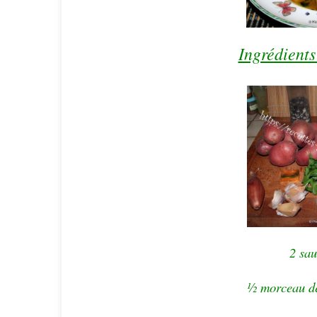
Ingrédients
2 sau
½ morceau de 