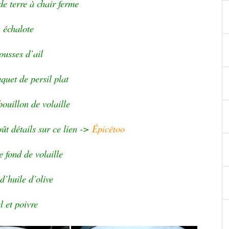
e terre à chair ferme
 échalote
ousses d’ail
uquet de persil plat
bouillon de volaille
oût détails sur ce lien ->
Épicétoo
e fond de volaille
 d’huile d’olive
l et poivre