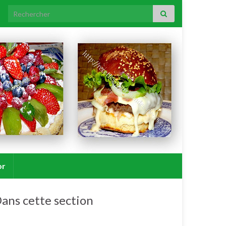
Search for:
or
ans cette section
Pommes de terre/patates douces.