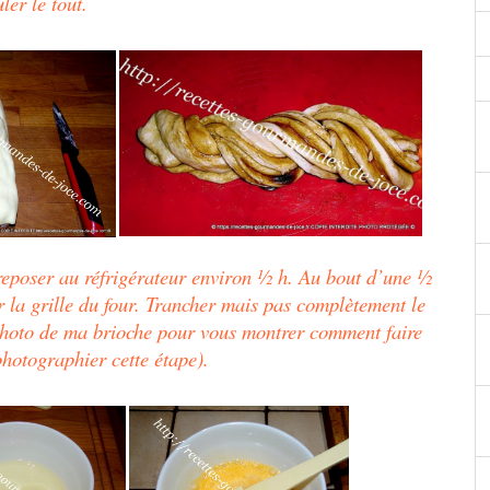
ler le tout.
treposer au réfrigérateur environ ½ h.
Au bout d’une ½
 la grille du four. Trancher mais pas complètement le
 photo de ma brioche pour vous montrer comment faire
photographier cette étape).