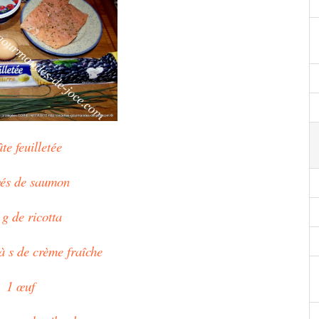
te feuilletée
vés de saumon
g de ricotta
à s de crème fraîche
1 œuf