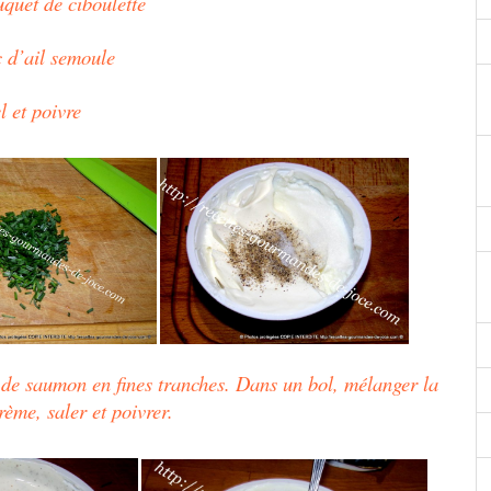
uquet de ciboulette
c d’ail semoule
l et poivre
s de saumon en fines tranches. Dans un bol, mélanger la
crème, saler et poivrer.