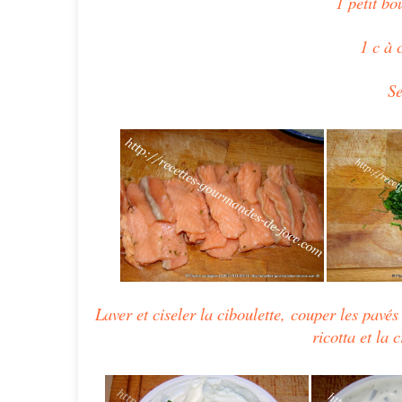
1 petit bo
1 c à 
Se
Laver et ciseler la ciboulette, couper les pavé
ricotta et la 