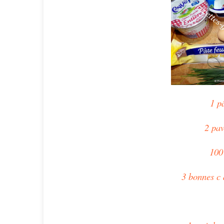
1 pâ
2 pa
100 
3 bonnes c 