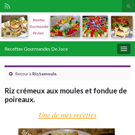
Tog
sear
Search for:
for
Recettes Gourmandes De Joce
Togg
navig
Retour à
Riz/semoule.
Riz crémeux aux moules et fondue de
poireaux.
Une de mes recettes