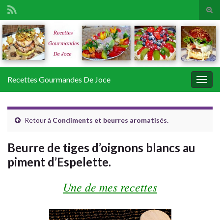
Tog
sear
Search for:
for
Recettes Gourmandes De Joce
Togg
navig
Retour à
Condiments et beurres aromatisés.
Beurre de tiges d’oignons blancs au
piment d’Espelette.
Une de mes recettes