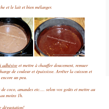
he et le lait et bien mélanger.
i adhésive
et
mettre à chauffer doucement, remuer
change de couleur et épaississe.
Arrêter la cuisson et
 encore un peu.
ix de coco, amandes
etc…. selon vos goûts et mettre au
 au moins 1h.
 dégustation!