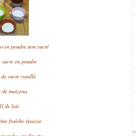
o en poudre non sucré
 sucre en poudre
 de sucre vanillé
g de maïzena
1l de lait
ème fraîche épaisse
amandes, pralin etc…..