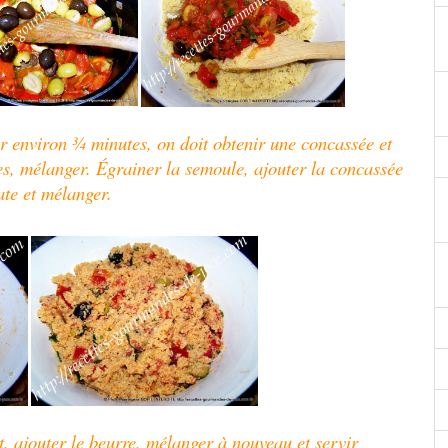
er environ ¾ minutes, on doit obtenir une concassée et
es, mélanger. Égrainer la semoule, ajouter la concassée
te et mélanger.
, ajouter le beurre, mélanger à nouveau et servir