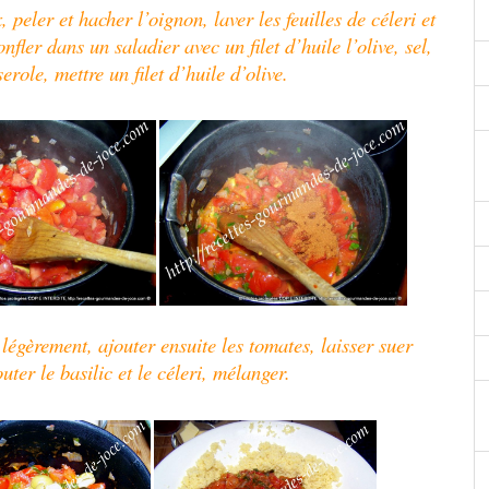
peler et hacher l’oignon, laver les feuilles de céleri et
nfler dans un saladier avec un filet d’huile l’olive, sel,
role, mettre un filet d’huile d’olive.
 légèrement, ajouter ensuite les tomates, laisser suer
uter le basilic et le céleri, mélanger.