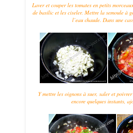
Laver et couper les tomates en petits morceaux, 
de basilic et les ciseler. Mettre la semoule à go
l’eau chaude. Dans une casse
Y mettre les oignons à suer, saler et poivrer
encore quelques instants, ajo