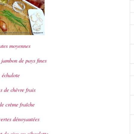
ates moyennes
 jambon de pays fines
 échalote
s de chèvre frais
 de crème fraîche
vertes dénoyautées
t de cive ou ciboulette