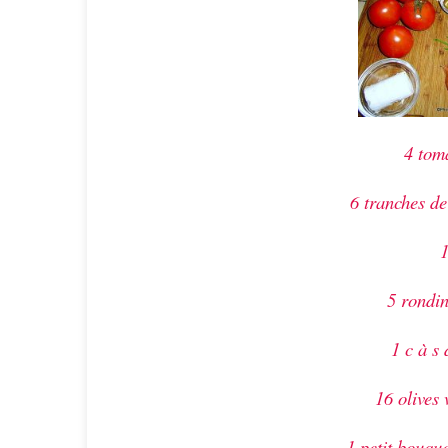
4 tom
6 tranches de
1
5 rondin
1 c à s
16 olives 
1 petit bouque