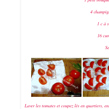
4 champign
1 c à s
16 cur
Se
Laver les tomates et coupez lès en quartiers, en