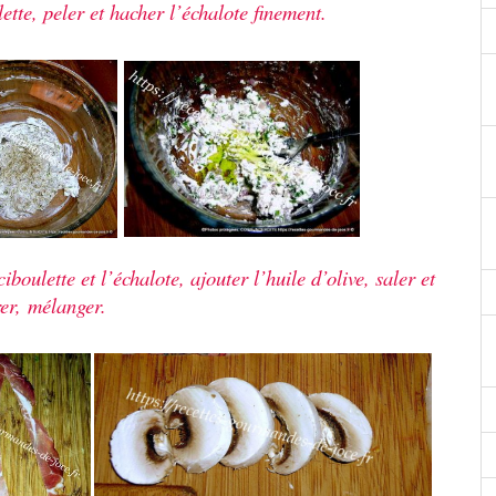
lette, peler et hacher l’échalote finement.
boulette et l’échalote, ajouter l’huile d’olive, s
aler et
er,
mélanger.