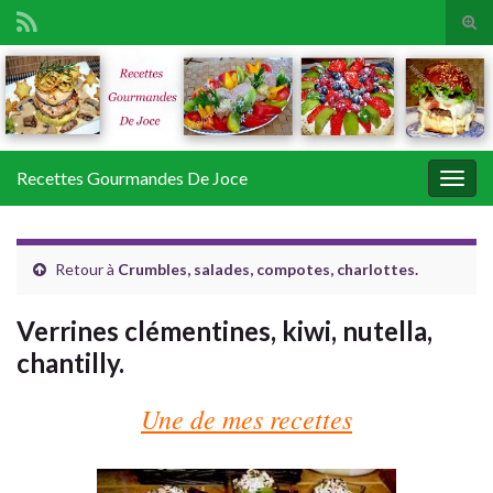
Tog
sear
Search for:
for
Recettes Gourmandes De Joce
Togg
navig
Retour à
Crumbles, salades, compotes, charlottes.
Verrines clémentines, kiwi, nutella,
chantilly.
Une de mes recettes