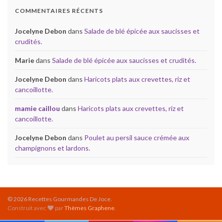
COMMENTAIRES RÉCENTS
Jocelyne Debon
dans
Salade de blé épicée aux saucisses et
crudités.
Marie
dans
Salade de blé épicée aux saucisses et crudités.
Jocelyne Debon
dans
Haricots plats aux crevettes, riz et
cancoillotte.
mamie caillou
dans
Haricots plats aux crevettes, riz et
cancoillotte.
Jocelyne Debon
dans
Poulet au persil sauce crémée aux
champignons et lardons.
© 2026 Recettes Gourmandes De Joce.
Construit avec
par
Thèmes Graphene
.