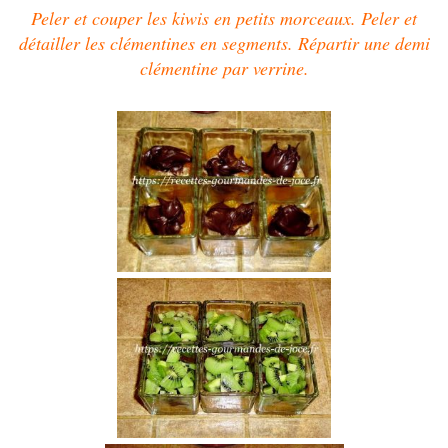
Peler et couper les kiwis en petits morceaux.
Peler et
détailler les clémentines en segments.
Répartir une demi
clémentine par verrine.