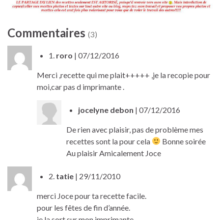
Commentaires
(3)
1.
roro
| 07/12/2016
Merci ,recette qui me plait+++++ ,je la recopie pour
moi,car pas d imprimante .
jocelyne debon
| 07/12/2016
De rien avec plaisir, pas de problème mes
recettes sont la pour cela
Bonne soirée
Au plaisir Amicalement Joce
2.
tatie
| 29/11/2010
merci Joce pour ta recette facile.
pour les fêtes de fin d’année.
je la sort sur mon imprimante.