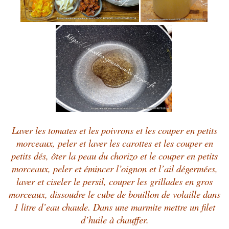
Laver les tomates et les poivrons et les couper en petits
morceaux, peler et laver les carottes et les couper en
petits dés, ôter la peau du chorizo et le couper en petits
morceaux, peler et émincer l’oignon et l’ail dégermées,
laver et ciseler le persil, couper les grillades en gros
morceaux, dissoudre le cube de bouillon de volaille dans
1 litre d’eau chaude. Dans une marmite mettre un filet
d’huile à chauffer.