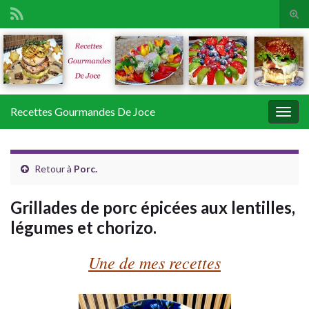
Tog
sear
Search for:
for
Recettes Gourmandes De Joce
Togg
navig
Retour à
Porc.
Grillades de porc épicées aux lentilles,
légumes et chorizo.
Une de mes recettes