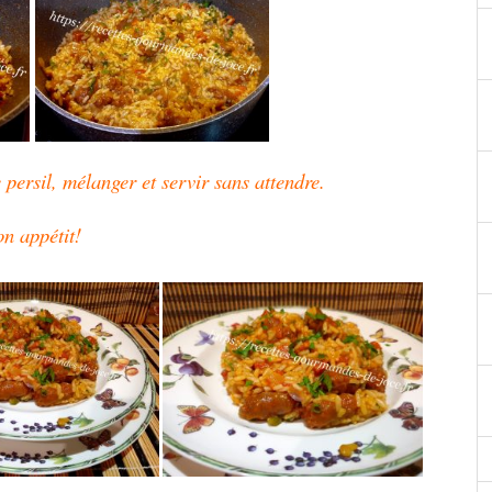
e persil, mélanger et servir sans attendre.
n appétit!