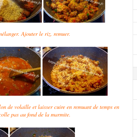
mélanger. Ajouter le riz, remuer.
lon de volaille et laisser cuire en remuant de temps en
 colle pas au fond de la marmite.