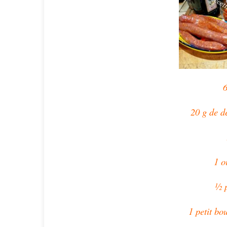
6
20 g de d
1 o
½ p
1 petit bo