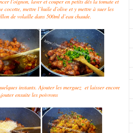
er l’oignon, laver et couper en petits dés la tomate et
e cocotte, mettre l’huile d’olive et y mettre à suer les
illon de volaille dans 500ml d’eau chaude.
 quelques instants. Ajouter les merguez et laisser encore
Ajouter ensuite les poivrons