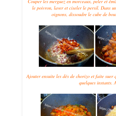
Couper les merguez en morceaux, peler et éminc
le poivron, laver et ciseler le persil. Dans un
oignons, dissoudre le cube de bou
Ajouter ensuite les dés de chorizo et faite suer
quelques instants. 