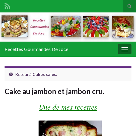
Tog
sear
Search for:
for
Recettes Gourmandes De Joce
Togg
navig
Retour à
Cakes salés.
Cake au jambon et jambon cru.
Une de mes recettes