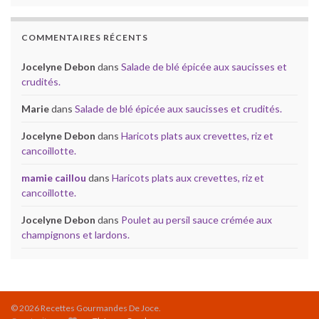
COMMENTAIRES RÉCENTS
Jocelyne Debon
dans
Salade de blé épicée aux saucisses et
crudités.
Marie
dans
Salade de blé épicée aux saucisses et crudités.
Jocelyne Debon
dans
Haricots plats aux crevettes, riz et
cancoillotte.
mamie caillou
dans
Haricots plats aux crevettes, riz et
cancoillotte.
Jocelyne Debon
dans
Poulet au persil sauce crémée aux
champignons et lardons.
© 2026 Recettes Gourmandes De Joce.