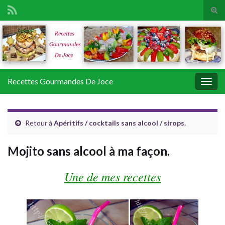
Tog
sear
Search for:
for
Recettes Gourmandes De Joce
Togg
navig
Retour à
Apéritifs / cocktails sans alcool / sirops.
Mojito sans alcool à ma façon.
Une de mes recettes