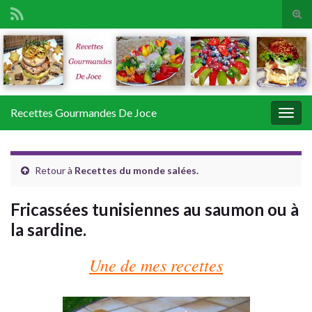
Tog
sear
Search for:
for
Recettes Gourmandes De Joce
Togg
navig
Retour à
Recettes du monde salées.
Fricassées tunisiennes au saumon ou à
la sardine.
Une de mes recettes