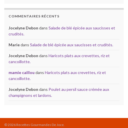
COMMENTAIRES RÉCENTS
Jocelyne Debon
dans
Salade de blé épicée aux saucisses et
crudités.
Marie
dans
Salade de blé épicée aux saucisses et crudités.
Jocelyne Debon
dans
Haricots plats aux crevettes, riz et
cancoillotte.
mamie caillou
dans
Haricots plats aux crevettes, riz et
cancoillotte.
Jocelyne Debon
dans
Poulet au persil sauce crémée aux
champignons et lardons.
© 2026 Recettes Gourmandes De Joce.