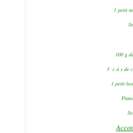
1 petit 
Se
100 g de
3 c à s de c
1 petit bo
Pimen
Se
Acco