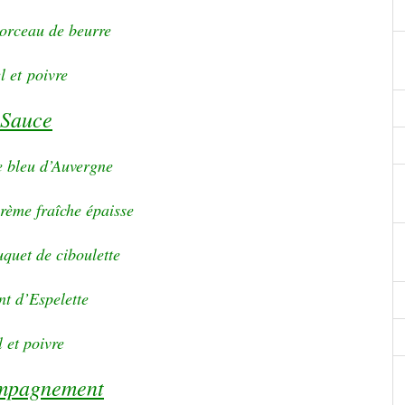
morceau de beurre
l et poivre
Sauce
 bleu d’Auvergne
rème fraîche épaisse
uquet de ciboulette
t d’Espelette
l et poivre
mpagnement