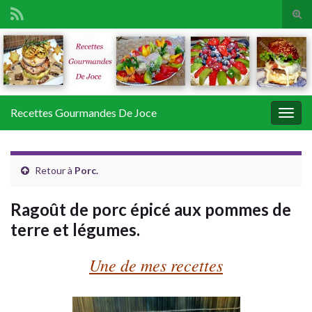
Tog
sear
Search for:
for
Recettes Gourmandes De Joce
Togg
navig
Retour à
Porc.
Ragoût de porc épicé aux pommes de
terre et légumes.
Une de mes recettes