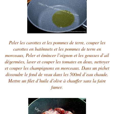
Peler les carottes et les pommes de terre, couper les
carottes en batônnets et les pommes de terre en
morceaux, Peler et émincer l’oignon et les gousses d’ail
dégermées, laver et couper les tomates en deux, nettoyer
et couper les champignons en morceaux. Dans un pichet
dissoudre le fond de veau dans les 500ml d’eau chaude.
Mettre un filet d’huile d’olive à chauffer sans la faire
fumer.