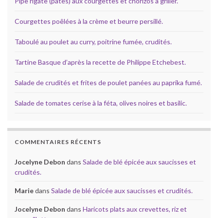
Pipe rigate (pâtes) aux courgettes et chorizos à griller.
Courgettes poêlées à la crème et beurre persillé.
Taboulé au poulet au curry, poitrine fumée, crudités.
Tartine Basque d’après la recette de Philippe Etchebest.
Salade de crudités et frites de poulet panées au paprika fumé.
Salade de tomates cerise à la féta, olives noires et basilic.
COMMENTAIRES RÉCENTS
Jocelyne Debon
dans
Salade de blé épicée aux saucisses et
crudités.
Marie
dans
Salade de blé épicée aux saucisses et crudités.
Jocelyne Debon
dans
Haricots plats aux crevettes, riz et