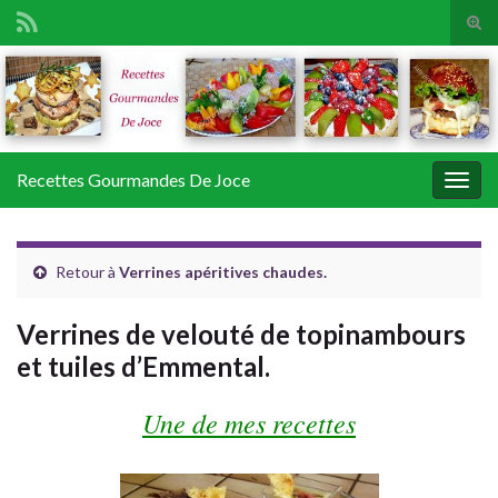
Tog
sear
Search for:
for
Recettes Gourmandes De Joce
Togg
navig
Retour à
Verrines apéritives chaudes.
Verrines de velouté de topinambours
et tuiles d’Emmental.
Une de mes recettes