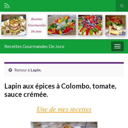
Tog
sear
Search for:
for
Recettes Gourmandes De Joce
Togg
navig
Retour à
Lapin.
Lapin aux épices à Colombo, tomate,
sauce crémée.
Une de mes recettes