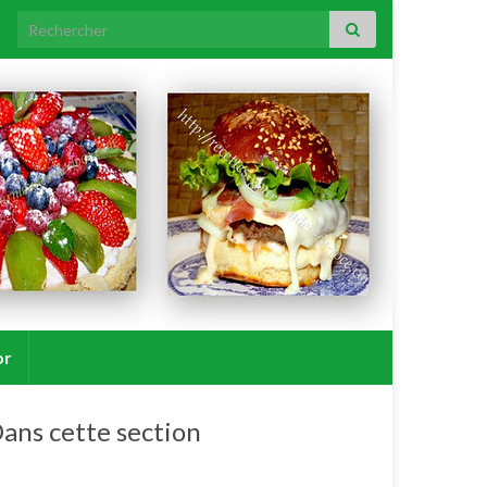
Search for:
or
ans cette section
Verrines apéritives froides.