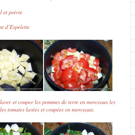
l et poivre
t d’Espelette
er, laver et couper les pommes de terre en morceaux les
 les tomates lavées et coupées en morceaux.