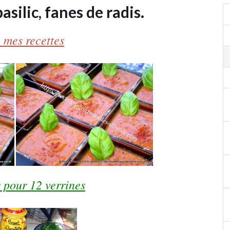
silic, fanes de radis.
 mes recettes
 pour 12 verrines