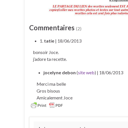
Commentaires
(2)
1.
tatie
| 18/06/2013
bonsoir Joce.
j’adore ta recette.
jocelyne debon
(
site web
)
| 18/06/2013
Merci ma belle
Gros bisous
Amicalement Joce