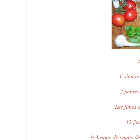
1 oignon 
2 petite
Les fanes d
12 feu
½ brique de coulis de