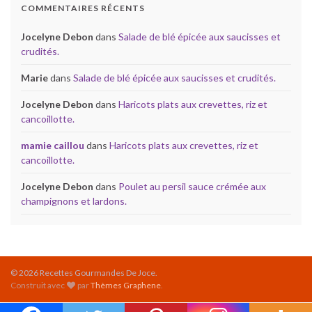
COMMENTAIRES RÉCENTS
Jocelyne Debon
dans
Salade de blé épicée aux saucisses et
crudités.
Marie
dans
Salade de blé épicée aux saucisses et crudités.
Jocelyne Debon
dans
Haricots plats aux crevettes, riz et
cancoillotte.
mamie caillou
dans
Haricots plats aux crevettes, riz et
cancoillotte.
Jocelyne Debon
dans
Poulet au persil sauce crémée aux
champignons et lardons.
© 2026 Recettes Gourmandes De Joce.
Construit avec
par
Thèmes Graphene
.