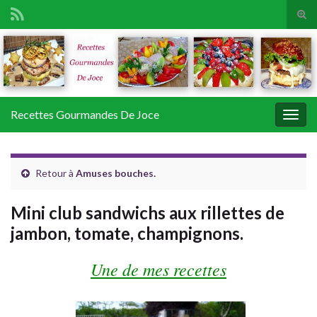
Tog
sear
Search for:
for
Recettes Gourmandes De Joce
Togg
navig
Retour à
Amuses bouches.
Mini club sandwichs aux rillettes de
jambon, tomate, champignons.
Une de mes recettes