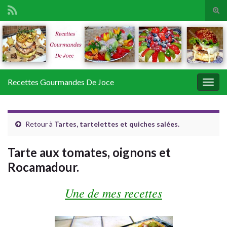
Tog
sear
Search for:
for
Recettes Gourmandes De Joce
Togg
navig
Retour à
Tartes, tartelettes et quiches salées.
Tarte aux tomates, oignons et
Rocamadour.
Une de mes recettes