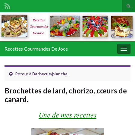
Tog
sear
Search for:
for
Recettes Gourmandes De Joce
Togg
navig
Retour à
Barbecue/plancha.
Brochettes de lard, chorizo, cœurs de
canard.
Une de mes recettes