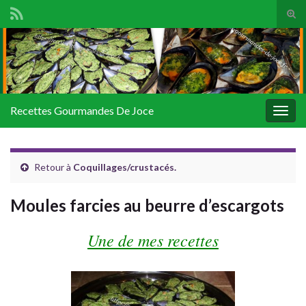
Tog
sear
Search for:
for
Recettes Gourmandes De Joce
Togg
navig
Retour à
Coquillages/crustacés.
Moules farcies au beurre d’escargots
Une de mes recettes