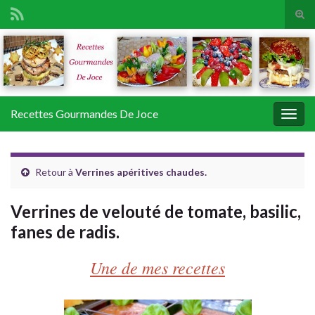
Tog
sear
Search for:
for
Recettes Gourmandes De Joce
Togg
navig
Retour à
Verrines apéritives chaudes.
Verrines de velouté de tomate, basilic,
fanes de radis.
Une de mes recettes