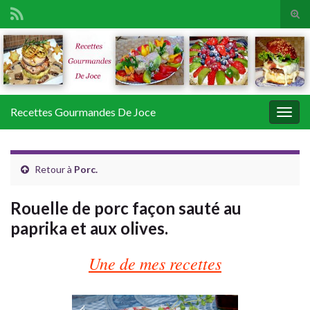
Tog
sear
Search for:
for
Recettes Gourmandes De Joce
Togg
navig
Retour à
Porc.
Rouelle de porc façon sauté au
paprika et aux olives.
Une de mes recettes