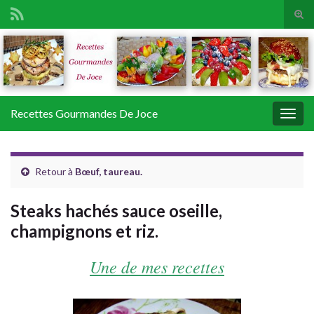
Tog
sear
Search for:
for
Recettes Gourmandes De Joce
Togg
navig
Retour à
Bœuf, taureau.
Steaks hachés sauce oseille,
champignons et riz.
Une de mes recettes