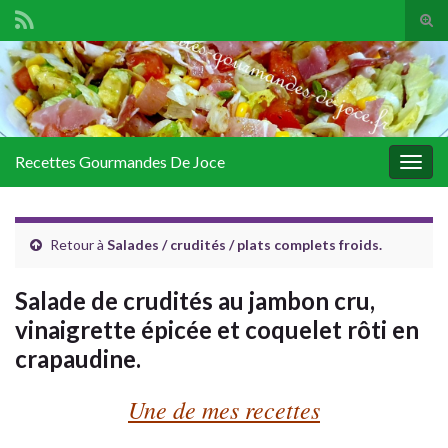
Tog
sear
Search for:
for
Recettes Gourmandes De Joce
Togg
navig
Retour à
Salades / crudités / plats complets froids.
Salade de crudités au jambon cru,
vinaigrette épicée et coquelet rôti en
crapaudine.
Une de mes recettes