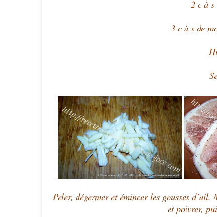
2 c à s
3 c à s de mo
Hu
Se
Peler, dégermer et émincer les gousses d’ail. M
et po
ivrer, pu