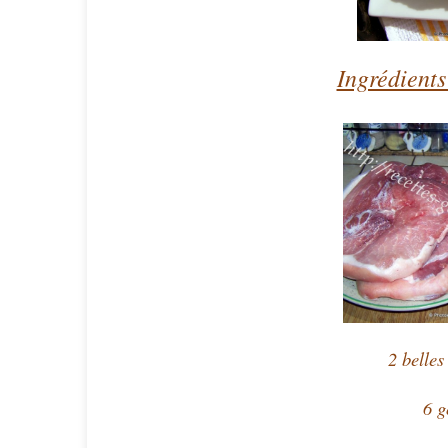
Ingrédients
2 belles
6 g