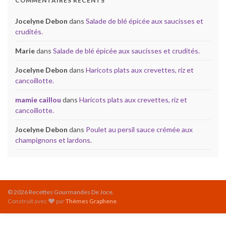
COMMENTAIRES RÉCENTS
Jocelyne Debon
dans
Salade de blé épicée aux saucisses et
crudités.
Marie
dans
Salade de blé épicée aux saucisses et crudités.
Jocelyne Debon
dans
Haricots plats aux crevettes, riz et
cancoillotte.
mamie caillou
dans
Haricots plats aux crevettes, riz et
cancoillotte.
Jocelyne Debon
dans
Poulet au persil sauce crémée aux
champignons et lardons.
© 2026 Recettes Gourmandes De Joce.
Construit avec
par
Thèmes Graphene
.