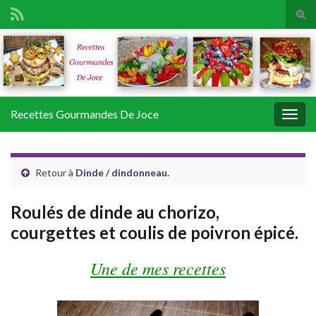
Tog
sear
Search for:
for
Recettes Gourmandes De Joce
Togg
navig
Retour à
Dinde / dindonneau.
Roulés de dinde au chorizo,
courgettes et coulis de poivron épicé.
Une de mes recettes