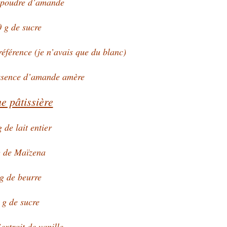
 poudre d’amande
 g de sucre
éférence (je n’avais que du blanc)
essence d’amande amère
e pâtissière
de lait entier
g de Maïzena
g de beurre
 g de sucre
’extrait de vanille