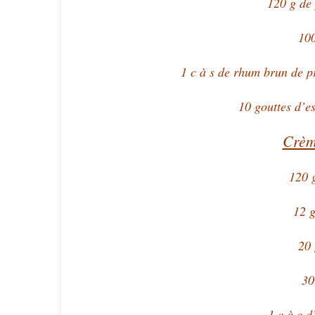
120 g de
100
1 c à s de rhum brun de pr
10 gouttes d’
Crèm
120 g 
12 
20 
30
1 c à c d