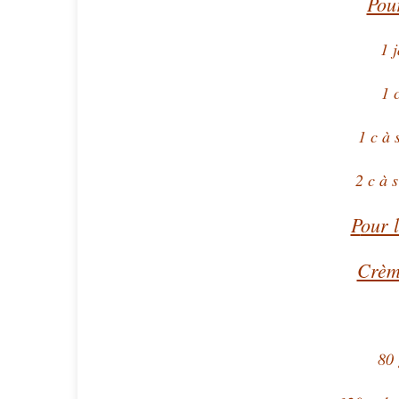
Pou
1 
1 c
1 c à 
2 c à 
P
our 
Crèm
80 