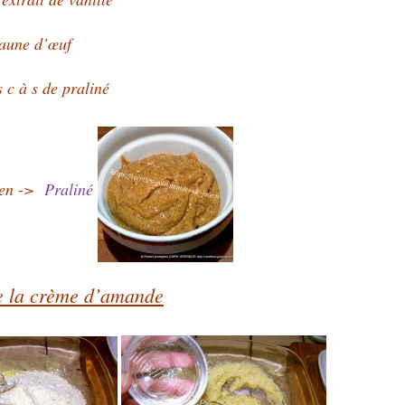
jaune d’œuf
 c à s de praliné
ien ->
Praliné
de la crème d’amande