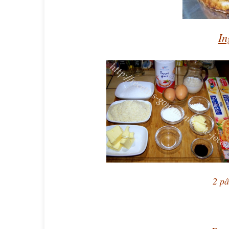
In
2 pât