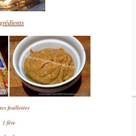
grédients
es feuilletées
1 fève