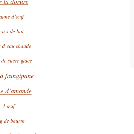
r la dorure
jaune d’œuf
 à s de lait
s d’eau chaude
s de sucre glace
la frangipane
e d’amande
1 œuf
g de beurre