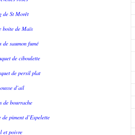
g de St Morêt
te boite de Maïs
es de saumon fumé
uquet de ciboulette
uquet de persil plat
ousse d’ail
rs de bourrache
 de piment d’Espelette
l et poivre