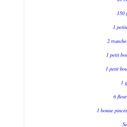
150 
1 peti
2 tranch
1 petit bo
1 petit bo
1 g
6 fleu
1 bonne pincée
Se