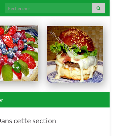
Search for:
or
ans cette section
Verrines apéritives froides.