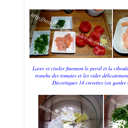
Laver et ciseler finement le persil et la cibou
tranche des tomates et
les
vider délicatemen
Décortiquer 14 crevettes (en garder 