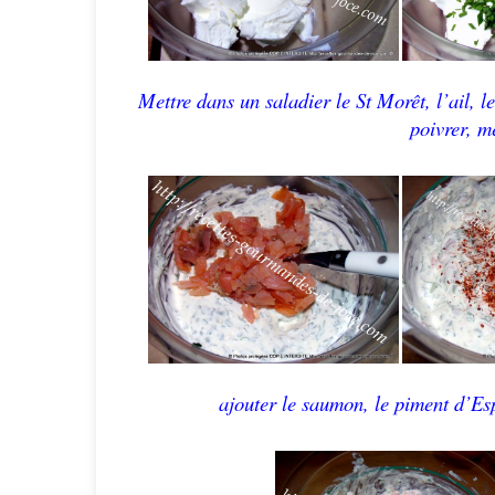
Mettre dans un saladier le St Morêt, l’ail, le
poivrer, m
ajouter le saumon, le piment d’Esp