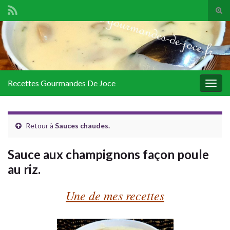
Tog
sear
Search for:
for
Recettes Gourmandes De Joce
Togg
navig
Retour à
Sauces chaudes.
Sauce aux champignons façon poule
au riz.
Une de mes recettes