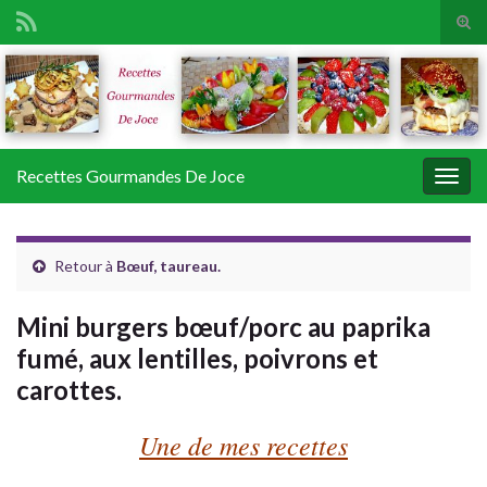
Tog
sear
Search for:
for
Recettes Gourmandes De Joce
Togg
navig
Retour à
Bœuf, taureau.
Mini burgers bœuf/porc au paprika
fumé, aux lentilles, poivrons et
carottes.
Une de mes recettes