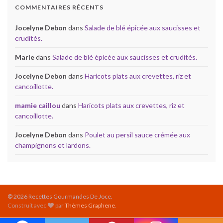
COMMENTAIRES RÉCENTS
Jocelyne Debon
dans
Salade de blé épicée aux saucisses et
crudités.
Marie
dans
Salade de blé épicée aux saucisses et crudités.
Jocelyne Debon
dans
Haricots plats aux crevettes, riz et
cancoillotte.
mamie caillou
dans
Haricots plats aux crevettes, riz et
cancoillotte.
Jocelyne Debon
dans
Poulet au persil sauce crémée aux
champignons et lardons.
© 2026 Recettes Gourmandes De Joce.
Construit avec
par
Thèmes Graphene
.