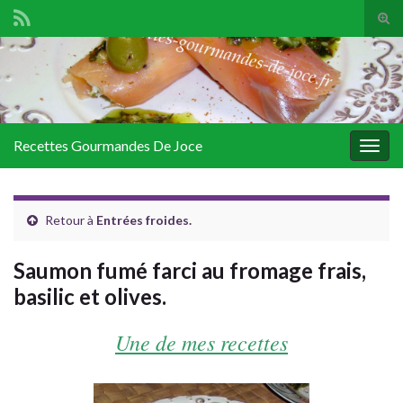
Tog
sear
Search for:
for
Recettes Gourmandes De Joce
Togg
navig
Retour à
Entrées froides.
Saumon fumé farci au fromage frais,
basilic et olives.
Une de mes recettes