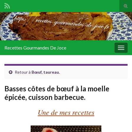
Tog
sear
Search for:
for
Recettes Gourmandes De Joce
Togg
navig
Retour à
Bœuf, taureau.
Basses côtes de bœuf à la moelle
épicée, cuisson barbecue.
Une de mes recettes