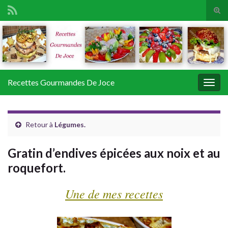
Tog
sear
Search for:
for
Recettes Gourmandes De Joce
Togg
navig
Retour à
Légumes.
Gratin d’endives épicées aux noix et au
roquefort.
Une de mes recettes