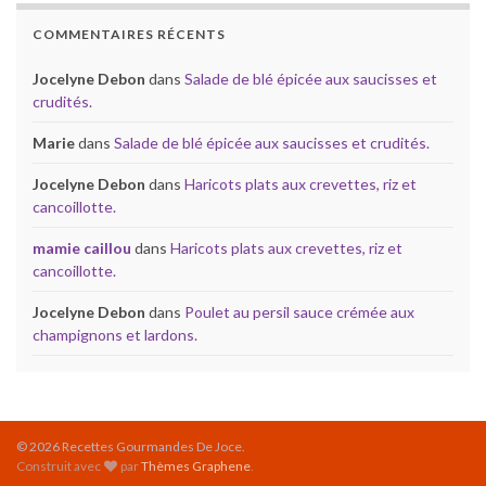
COMMENTAIRES RÉCENTS
Jocelyne Debon
dans
Salade de blé épicée aux saucisses et
crudités.
Marie
dans
Salade de blé épicée aux saucisses et crudités.
Jocelyne Debon
dans
Haricots plats aux crevettes, riz et
cancoillotte.
mamie caillou
dans
Haricots plats aux crevettes, riz et
cancoillotte.
Jocelyne Debon
dans
Poulet au persil sauce crémée aux
champignons et lardons.
© 2026 Recettes Gourmandes De Joce.
Construit avec
par
Thèmes Graphene
.