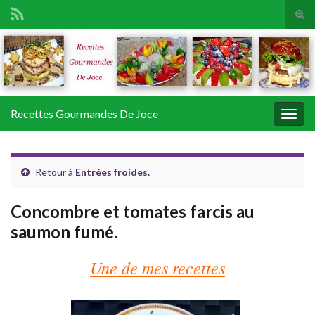
Tog
sear
Search for:
for
Recettes Gourmandes De Joce
Togg
navig
Retour à
Entrées froides.
Concombre et tomates farcis au
saumon fumé.
Une de mes recettes