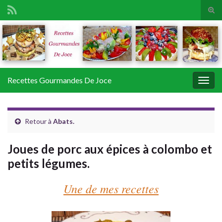
Tog
sear
Search for:
for
Recettes Gourmandes De Joce
Togg
navig
Retour à
Abats.
Joues de porc aux épices à colombo et
petits légumes.
Une de mes recettes