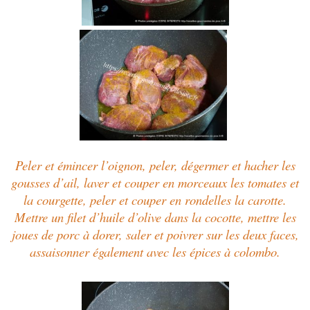
Peler et émincer l’oignon, peler, dégermer et hacher les
gousses d’ail, laver et couper en morceaux les tomates et
la courgette, peler et couper en rondelles la carotte.
Mettre un filet d’huile d’olive dans la cocotte, mettre les
joues de porc à dorer, saler et poivrer sur les deux faces,
assaisonner également avec les épices à colombo.