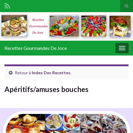
Tog
sear
Search for:
for
Recettes Gourmandes De Joce
Togg
navig
Retour à
Index Des Recettes.
Apéritifs/amuses bouches