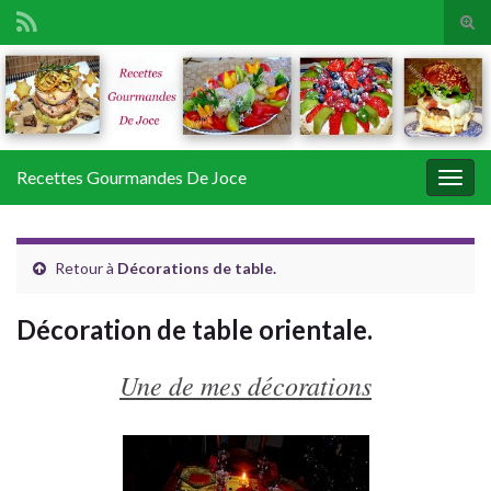
Tog
sear
Search for:
for
Recettes Gourmandes De Joce
Togg
navig
Retour à
Décorations de table.
Décoration de table orientale.
Une de mes décorations