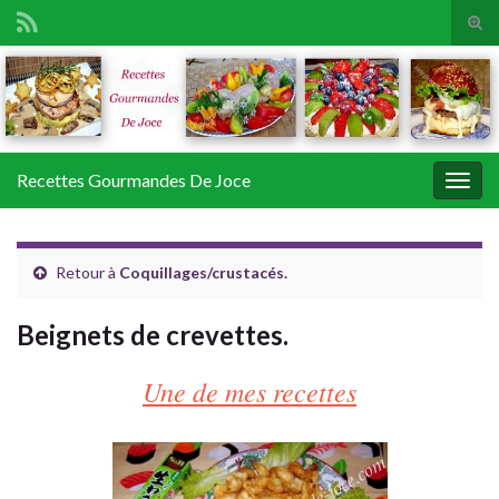
Tog
sear
Search for:
for
Recettes Gourmandes De Joce
Togg
navig
Retour à
Coquillages/crustacés.
Beignets de crevettes.
Une de mes recettes