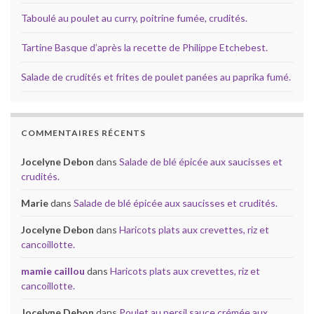
Taboulé au poulet au curry, poitrine fumée, crudités.
Tartine Basque d’après la recette de Philippe Etchebest.
Salade de crudités et frites de poulet panées au paprika fumé.
COMMENTAIRES RÉCENTS
Jocelyne Debon
dans
Salade de blé épicée aux saucisses et
crudités.
Marie
dans
Salade de blé épicée aux saucisses et crudités.
Jocelyne Debon
dans
Haricots plats aux crevettes, riz et
cancoillotte.
mamie caillou
dans
Haricots plats aux crevettes, riz et
cancoillotte.
Jocelyne Debon
dans
Poulet au persil sauce crémée aux